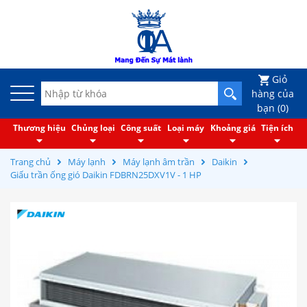
Giỏ
hàng của
bạn (
0
)
Thương hiệu
Chủng loại
Công suất
Loại máy
Khoảng giá
Tiện ích
Trang chủ
Máy lạnh
Máy lạnh âm trần
Daikin
Giấu trần ống gió Daikin FDBRN25DXV1V - 1 HP