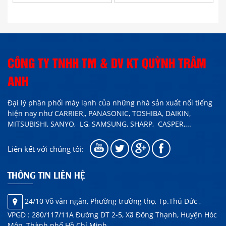
CÔNG TY TNHH TM & DV KT QUỲNH TRÂM
ANH
Đại lý phân phối máy lạnh của những nhà sản xuất nổi tiếng
hiện nay như
CARRIER,,
PANASONIC, TOSHIBA, DAIKIN,
MITSUBISHI, SANYO, LG, SAMSUNG, SHARP,
CASPER
,...
Liên kết với chúng tôi:
THÔNG TIN LIÊN HỆ
24/10 Võ văn ngân, Phường trường thọ, Tp.Thủ Đức ,
VPGD : 280/117/11A Đường DT 2-5, Xã Đông Thạnh, Huyện Hóc
Môn, Thành phố Hồ Chí Minh