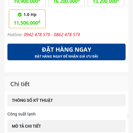
19,900,000
16,200,000
13,200,000
1.0 Hp
đ
11,500,000
Hotline:
0942 478 579
-
0862 478 579
ĐẶT HÀNG NGAY
ĐẶT HÀNG NGAY ĐỂ NHẬN GIÁ ƯU ĐÃI
Chi tiết
THÔNG SỐ KỸ THUẬT
Công suất lạnh
:
MÔ TẢ CHI TIẾT