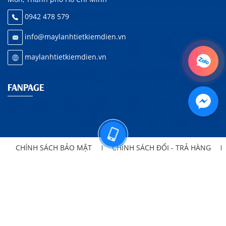
0942 478 579
info@maylanhtietkiemdien.vn
maylanhtietkiemdien.vn
FANPAGE
CHÍNH SÁCH BẢO MẬT
CHÍNH SÁCH ĐỔI - TRẢ HÀNG
HƯỚNG DẪN MUA HÀNG MÁY LẠNH
CHÍNH SÁCH VẬN CHUYỂN
CHÍNH SÁCH BẢO HÀNH
Copyright
2019
CÔNG TY TNHH TM & DV KT QUỲNH TRÂM ANH