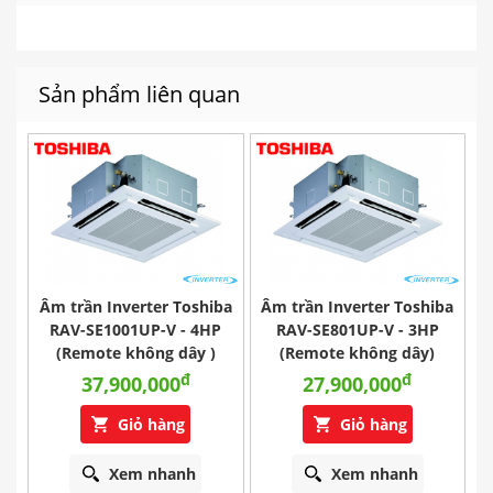
Sản phẩm liên quan
ba
Âm trần Inverter Toshiba
Âm trần Inverter Toshiba
Â
RAV-SE1001UP-V - 4HP
RAV-SE801UP-V - 3HP
(Remote không dây )
(Remote không dây)
đ
đ
37,900,000
27,900,000
Giỏ hàng
Giỏ hàng
Xem nhanh
Xem nhanh