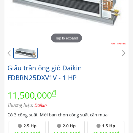
Tap to expand
Giấu trần ống gió Daikin
FDBRN25DXV1V - 1 HP
đ
11,500,000
Thương hiệu:
Daikin
Có 3 công suất. Mời bạn chọn công suất cần mua:
2.5 Hp
2.0 Hp
1.5 Hp
đ
đ
đ