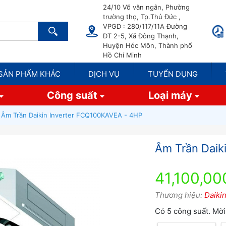
24/10 Võ văn ngân, Phường
trường thọ, Tp.Thủ Đức ,
VPGD : 280/117/11A Đường
DT 2-5, Xã Đông Thạnh,
Huyện Hóc Môn, Thành phố
Hồ Chí Minh
SẢN PHẨM KHÁC
DỊCH VỤ
TUYỂN DỤNG
Công suất
Loại máy
Âm Trần Daikin Inverter FCQ100KAVEA - 4HP
Âm Trần Daik
41,100,00
Thương hiệu:
Daiki
Có 5 công suất. Mời