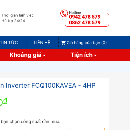
Thời gian làm việc
0942 478 579
Hỗ trợ 24/24
0862 478 579
TIN TỨC
LIÊN HỆ
Giỏ hàng của bạn (
0
)
Khoảng giá
Tiện ích
in Inverter FCQ100KAVEA - 4HP
đ
0
n
 bạn chọn công suất cần mua: