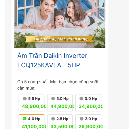
Âm Trần Daikin Inverter
FCQ125KAVEA - 5HP
Có 5 công suất. Mời bạn chọn công suất
cần mua:
5.5 Hp
5.0 Hp
3.0 Hp
đ
đ
đ
48,900,000
44,900,000
34,900,000
4.0 Hp
2.5 Hp
2.0 Hp
đ
đ
đ
41,100,000
33,500,000
26,900,000