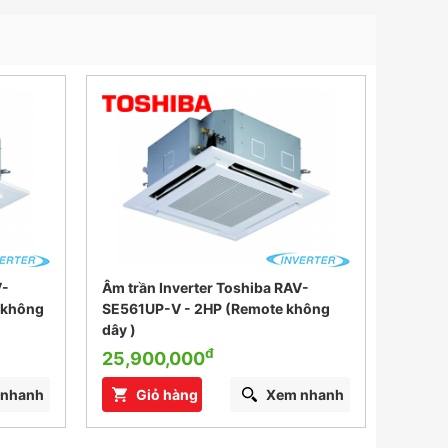
V-
Âm trần Inverter Toshiba RAV-
Máy l
 không
SE561UP-V - 2HP (Remote không
AC14
dây )
44,9
đ
25,900,000
G
 nhanh
Giỏ hàng
Xem nhanh