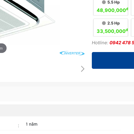
5.5 Hp
đ
48,900,000
2.5 Hp
đ
33,500,000
Hotline:
0942 478 
om
1 năm
: