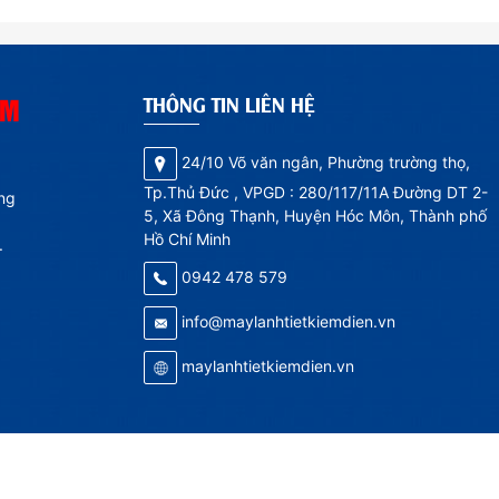
ÂM
THÔNG TIN LIÊN HỆ
24/10 Võ văn ngân, Phường trường thọ,
Tp.Thủ Đức , VPGD : 280/117/11A Đường DT 2-
ếng
5, Xã Đông Thạnh, Huyện Hóc Môn, Thành phố
Hồ Chí Minh
.
0942 478 579
info@maylanhtietkiemdien.vn
maylanhtietkiemdien.vn
- TRẢ HÀNG
HƯỚNG DẪN MUA HÀNG MÁY LẠNH
CHÍNH S