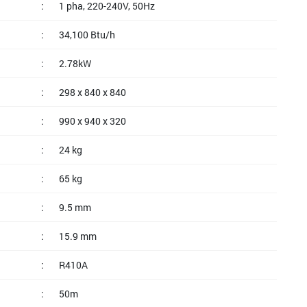
:
1 pha, 220-240V, 50Hz
:
34,100 Btu/h
:
2.78kW
:
298 x 840 x 840
:
990 x 940 x 320
:
24 kg
:
65 kg
:
9.5 mm
:
15.9 mm
:
R410A
:
50m