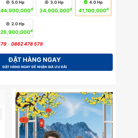
5.0 Hp
3.0 Hp
4.0 Hp
đ
đ
đ
44,900,000
34,900,000
41,100,000
2.0 Hp
đ
26,900,000
579
-
0862 478 579
ĐẶT HÀNG NGAY
ĐẶT HÀNG NGAY ĐỂ NHẬN GIÁ ƯU ĐÃI