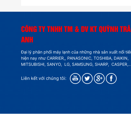
CÔNG TY TNHH TM & DV KT QUỲNH TR
ANH
Đại lý phân phối máy lạnh của những nhà sản xuất nổi ti
hiện nay như
CARRIER,,
PANASONIC, TOSHIBA, DAIKIN,
MITSUBISHI, SANYO, LG, SAMSUNG, SHARP,
CASPER
,..
Liên kết với chúng tôi:
CHÍNH SÁCH BẢO MẬT
CHÍNH SÁCH ĐỔI 