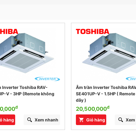
 Inverter Toshiba RAV-
Âm trần Inverter Toshiba RA
P-V - 3HP (Remote không
SE401UP-V - 1.5HP ( Remote
dây )
đ
đ
0,000
20,500,000
ỏ hàng
Xem nhanh
Giỏ hàng
Xem