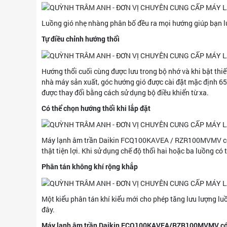
Luồng gió nhẹ nhàng phân bố đều ra mọi hướng giúp bạn lu
Tự điều chỉnh hướng thổi
Hướng thổi cuối cùng được lưu trong bộ nhớ và khi bật thiết
nhà máy sản xuất, góc hướng gió được cài đặt mặc định 65 đ
được thay đổi bằng cách sử dụng bộ điều khiển từ xa.
Có thể chọn hướng thổi khi lắp đặt
Máy lạnh âm trần Daikin FCQ100KAVEA / RZR100MVMV có th
thật tiện lợi. Khi sử dụng chế độ thổi hai hoặc ba luồng có 
Phân tán không khí rộng khắp
Một kiểu phân tán khí kiểu mới cho phép tăng lưu lượng lu
đây.
Máy lạnh âm trần Daikin FCQ100KAVEA/RZR100MVMV có th