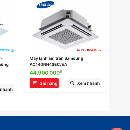
V-
Máy lạnh âm trần Samsung
Máy l
hông
AC140NN4SEC/EA
AC12
đ
44,900,000
42,3
Giỏ hàng
Xem nhanh
G
 nhanh