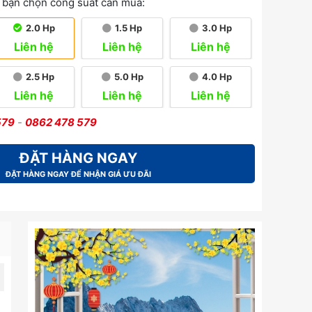
 bạn chọn công suất cần mua:
2.0 Hp
1.5 Hp
3.0 Hp
Liên hệ
Liên hệ
Liên hệ
2.5 Hp
5.0 Hp
4.0 Hp
Liên hệ
Liên hệ
Liên hệ
579
-
0862 478 579
ĐẶT HÀNG NGAY
ĐẶT HÀNG NGAY ĐỂ NHẬN GIÁ ƯU ĐÃI