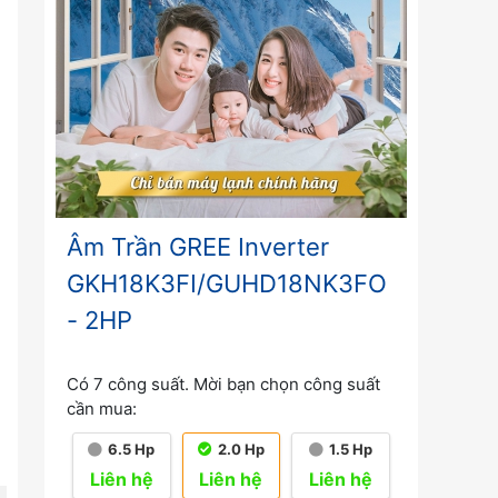
Âm Trần GREE Inverter
GKH18K3FI/GUHD18NK3FO
- 2HP
Có 7 công suất. Mời bạn chọn công suất
cần mua:
6.5 Hp
2.0 Hp
1.5 Hp
Liên hệ
Liên hệ
Liên hệ