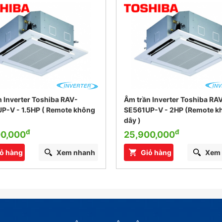
 Inverter Toshiba RAV-
Âm trần Inverter Toshiba RA
P-V - 1.5HP ( Remote không
SE561UP-V - 2HP (Remote k
dây )
đ
đ
00,000
25,900,000
ỏ hàng
Xem nhanh
Giỏ hàng
Xem