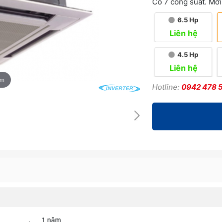
Có 7 công suất. Mời
6.5 Hp
Liên hệ
4.5 Hp
Liên hệ
om
Hotline:
0942 478 
1 năm