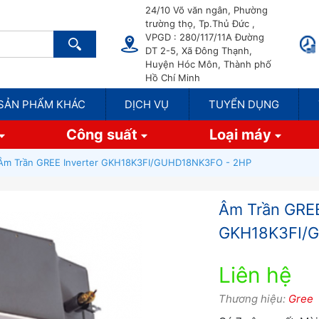
24/10 Võ văn ngân, Phường
trường thọ, Tp.Thủ Đức ,
VPGD : 280/117/11A Đường
DT 2-5, Xã Đông Thạnh,
Huyện Hóc Môn, Thành phố
Hồ Chí Minh
SẢN PHẨM KHÁC
DỊCH VỤ
TUYỂN DỤNG
Công suất
Loại máy
Âm Trần GREE Inverter GKH18K3FI/GUHD18NK3FO - 2HP
Âm Trần GREE
GKH18K3FI/
Liên hệ
Thương hiệu:
Gree