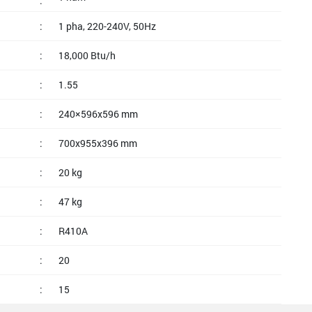
:
:
1 pha, 220-240V, 50Hz
:
18,000 Btu/h
:
1.55
:
240×596x596 mm
:
700x955x396 mm
:
20 kg
:
47 kg
:
R410A
:
20
:
15