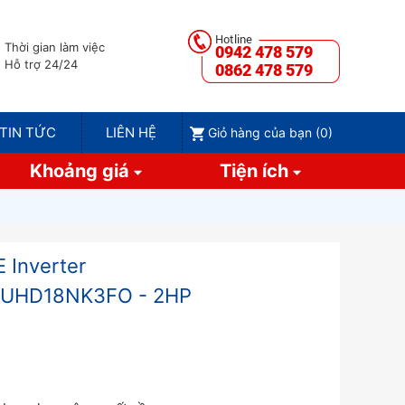
Thời gian làm việc
0942 478 579
Hỗ trợ 24/24
0862 478 579
TIN TỨC
LIÊN HỆ
Giỏ hàng của bạn (
0
)
Khoảng giá
Tiện ích
 Inverter
GUHD18NK3FO - 2HP