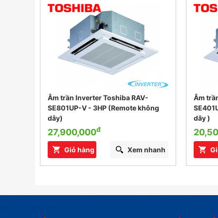
-
Âm trần Inverter Toshiba RAV-
Âm trần
không
SE801UP-V - 3HP (Remote không
SE401U
dây)
dây )
đ
27,900,000
20,5
nhanh
Giỏ hàng
Xem nhanh
Gi