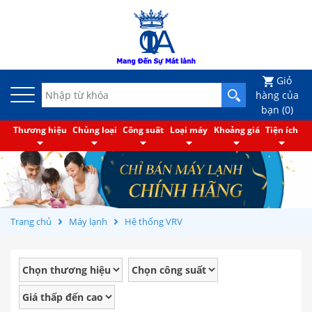
Giỏ
hàng của
bạn (
0
)
Thương hiệu
Chủng loại
Công suất
Loại máy
Khoảng giá
Tiện ích
Trang chủ
Máy lạnh
Hệ thống VRV