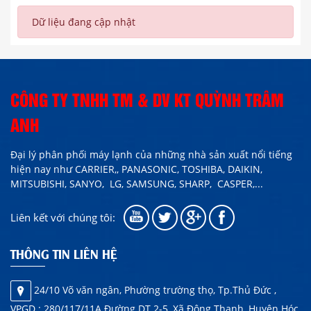
Dữ liệu đang cập nhật
CÔNG TY TNHH TM & DV KT QUỲNH TRÂM
ANH
Đại lý phân phối máy lạnh của những nhà sản xuất nổi tiếng
hiện nay như
CARRIER,,
PANASONIC, TOSHIBA, DAIKIN,
MITSUBISHI, SANYO, LG, SAMSUNG, SHARP,
CASPER
,...
Liên kết với chúng tôi:
THÔNG TIN LIÊN HỆ
24/10 Võ văn ngân, Phường trường thọ, Tp.Thủ Đức ,
VPGD : 280/117/11A Đường DT 2-5, Xã Đông Thạnh, Huyện Hóc