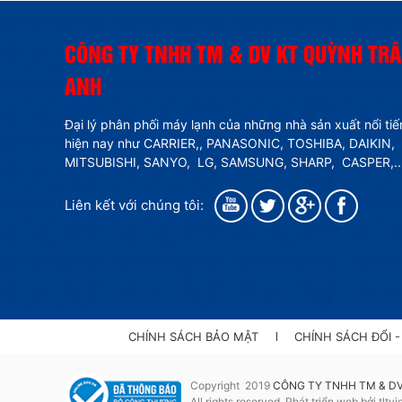
CÔNG TY TNHH TM & DV KT QUỲNH TR
ANH
Đại lý phân phối máy lạnh của những nhà sản xuất nổi ti
hiện nay như
CARRIER,,
PANASONIC, TOSHIBA, DAIKIN,
MITSUBISHI, SANYO, LG, SAMSUNG, SHARP,
CASPER
,..
Liên kết với chúng tôi:
CHÍNH SÁCH BẢO MẬT
CHÍNH SÁCH ĐỔI 
Copyright
2019
CÔNG TY TNHH TM & D
All rights reserved. Phát triển web bởi tltv