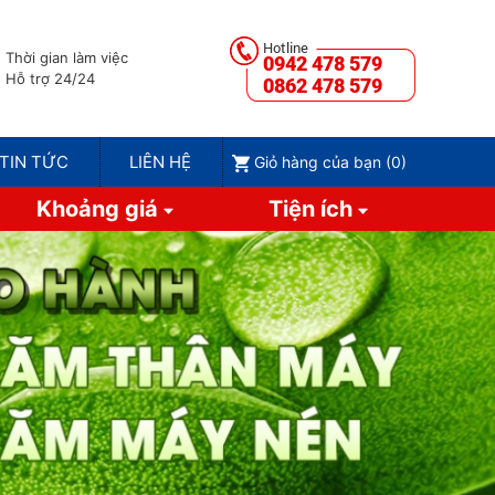
Thời gian làm việc
0942 478 579
Hỗ trợ 24/24
0862 478 579
TIN TỨC
LIÊN HỆ
Giỏ hàng của bạn (
0
)
Khoảng giá
Tiện ích