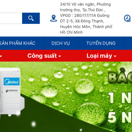
24/10 Võ văn ngân, Phường
trường thọ, Tp.Thủ Đức ,
VPGD : 280/117/11A Đường
DT 2-5, Xã Đông Thạnh,
Huyện Hóc Môn, Thành phố
Hồ Chí Minh
SẢN PHẨM KHÁC
DỊCH VỤ
TUYỂN DỤNG
Công suất
Loại máy