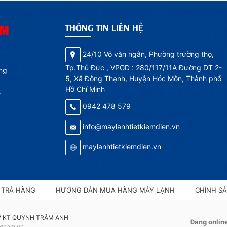
ÂM
THÔNG TIN LIÊN HỆ
24/10 Võ văn ngân, Phường trường thọ,
Tp.Thủ Đức , VPGD : 280/117/11A Đường DT 2-
ếng
5, Xã Đông Thạnh, Huyện Hóc Môn, Thành phố
Hồ Chí Minh
.
0942 478 579
info@maylanhtietkiemdien.vn
maylanhtietkiemdien.vn
- TRẢ HÀNG
HƯỚNG DẪN MUA HÀNG MÁY LẠNH
CHÍNH S
V KT QUỲNH TRÂM ANH
Đang onlin
ietnam.vn