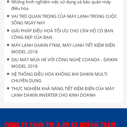
Những kinh nghiệm việc sử dụng và bảo quản máy
điều hòa
VAI TRÒ QUAN TRỌNG CỦA MÁY LẠNH TRONG CUỘC
SỐNG NGÀY NAY
GIẢI PHÁP ĐIỀU HOÀ TỐI ƯU CHO CĂN HỘ CÓ BAN
CÔNG ĐẸP CỦA BẠN
MÁY LẠNH DAIKIN FTKM, MÁY LẠNH TIẾT KIỆM ĐIỆN
MODEL 2018
DỊU MÁT MÙA HÈ VỚI CÔNG NGHỆ COANDA - DAIKIN
MODEL 2018
HỆ THỐNG ĐIỀU HÒA KHÔNG KHÍ DAIKIN MULTI
CHUYÊN DỤNG
THỰC NGHIỆM KHẢ NĂNG TIẾT KIỆM ĐIỆN CỦA MÁY
LẠNH DAIKIN INVERTER CHO KINH DOANH
CÔNG TY TNHH TM & DV KT QUỲNH TRÂM