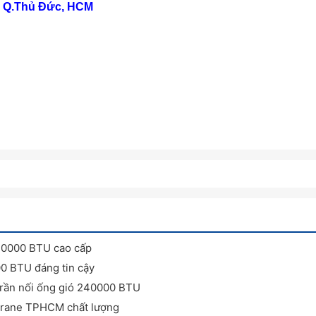
ọ, Q.Thủ Đức, HCM
120000 BTU cao cấp
00 BTU đáng tin cậy
trần nối ống gió 240000 BTU
 Trane TPHCM chất lượng