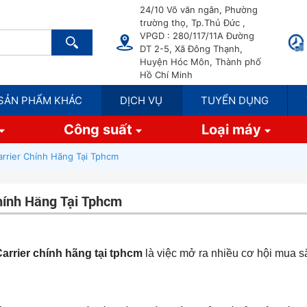
24/10 Võ văn ngân, Phường
trường thọ, Tp.Thủ Đức ,
VPGD : 280/117/11A Đường
DT 2-5, Xã Đông Thạnh,
Huyện Hóc Môn, Thành phố
Hồ Chí Minh
SẢN PHẨM KHÁC
DỊCH VỤ
TUYỂN DỤNG
Công suất
Loại máy
rrier Chính Hãng Tại Tphcm
hính Hãng Tại Tphcm
arrier chính hãng tại tphcm
là việc mở ra nhiều cơ hội mua 