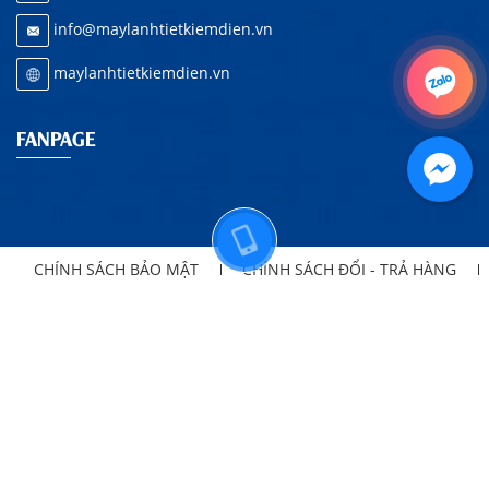
info@maylanhtietkiemdien.vn
maylanhtietkiemdien.vn
FANPAGE
CHÍNH SÁCH BẢO MẬT
CHÍNH SÁCH ĐỔI - TRẢ HÀNG
HƯỚNG DẪN MUA HÀNG MÁY LẠNH
CHÍNH SÁCH VẬN CHUYỂN
CHÍNH SÁCH BẢO HÀNH
Copyright
2019
CÔNG TY TNHH TM & DV KT QUỲNH TRÂM ANH
All rights reserved. Design by
NiNa Co.,Ltd
Đang online:
Tuần:
Tháng:
Tổng truy cập:
4
3212
3548
954900