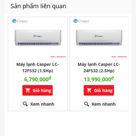
Sản phẩm liên quan
Máy lạnh Casper LC-
Máy lạnh Casper LC-
r
12FS32 (1.5Hp)
24FS32 (2.5Hp)
đ
đ
6,790,000
13,990,000
Giỏ hàng
Giỏ hàng
Xem nhanh
Xem nhanh