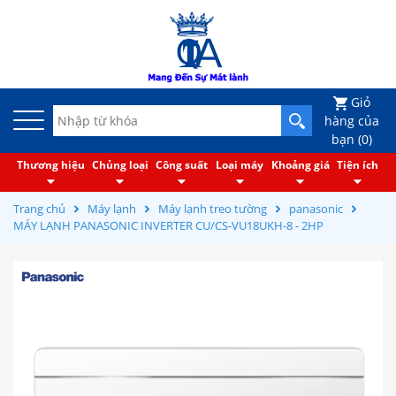
Giỏ
hàng của
bạn (
0
)
Thương hiệu
Chủng loại
Công suất
Loại máy
Khoảng giá
Tiện ích
Trang chủ
Máy lạnh
Máy lạnh treo tường
panasonic
MÁY LẠNH PANASONIC INVERTER CU/CS-VU18UKH-8 - 2HP