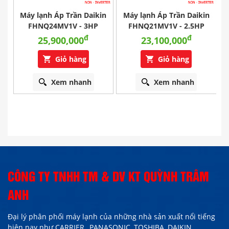
Máy lạnh Áp Trần Daikin
Máy lạnh Áp Trần Daikin
FHNQ24MV1V - 3HP
FHNQ21MV1V - 2.5HP
đ
đ
25,900,000
23,100,000
Giỏ hàng
Giỏ hàng
Xem nhanh
Xem nhanh
CÔNG TY TNHH TM & DV KT QUỲNH TRÂM
ANH
Đại lý phân phối máy lạnh của những nhà sản xuất nổi tiếng
hiện nay như
CARRIER,,
PANASONIC, TOSHIBA, DAIKIN,