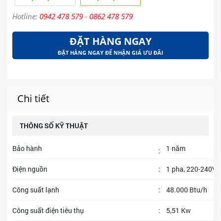
Hotline:
0942 478 579
-
0862 478 579
ĐẶT HÀNG NGAY
ĐẶT HÀNG NGAY ĐỂ NHẬN GIÁ ƯU ĐÃI
Chi tiết
THÔNG SỐ KỸ THUẬT
Bảo hành
1 năm
:
Điện nguồn
:
1 pha, 220-240V, 
Công suất lạnh
:
48.000 Btu/h
Công suất điện tiêu thụ
:
5,51 Kw