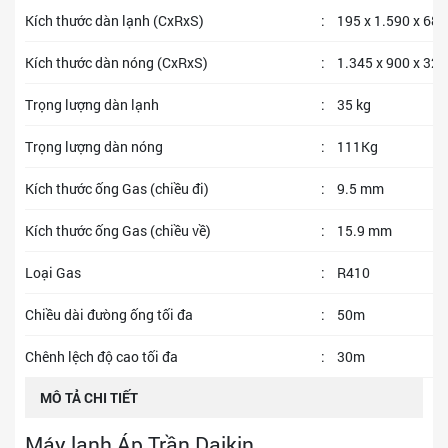
Kích thước dàn lạnh (CxRxS)
:
195 x 1.590 x 680
Kích thước dàn nóng (CxRxS)
:
1.345 x 900 x 320
Trọng lượng dàn lạnh
:
35 kg
Trọng lượng dàn nóng
:
111Kg
Kích thước ống Gas (chiều đi)
:
9.5 mm
Kích thước ống Gas (chiều về)
:
15.9 mm
Loại Gas
:
R410
Chiều dài đưòng ống tối đa
:
50m
Chênh lệch độ cao tối đa
:
30m
MÔ TẢ CHI TIẾT
Máy lạnh Áp Trần Daikin