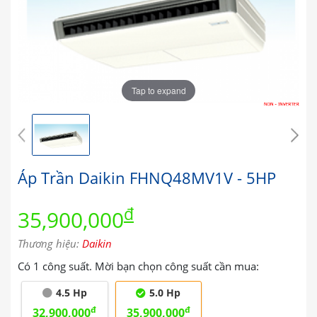
Tap to expand
Áp Trần Daikin FHNQ48MV1V - 5HP
đ
35,900,000
Thương hiệu:
Daikin
Có 1 công suất. Mời bạn chọn công suất cần mua:
4.5 Hp
5.0 Hp
đ
đ
32,900,000
35,900,000