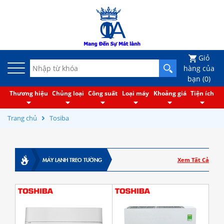
Giỏ
hàng của
bạn (
0
)
Thương hiệu
Chủng loại
Công suất
Loại máy
Khoảng giá
Tiện ích
Trang chủ
Tosiba
MÁY LẠNH TREO TƯỜNG
Xem Tất Cả